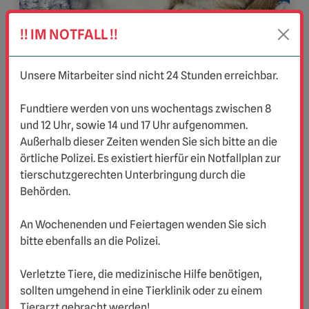
!! IM NOTFALL !!
Unsere Mitarbeiter sind nicht 24 Stunden erreichbar.
Fundtiere werden von uns wochentags zwischen 8
und 12 Uhr, sowie 14 und 17 Uhr aufgenommen.
Außerhalb dieser Zeiten wenden Sie sich bitte an die
örtliche Polizei. Es existiert hierfür ein Notfallplan zur
Kathi
tierschutzgerechten Unterbringung durch die
Behörden.
Kathi ist ein menschenbezogenes und liebes
Katzenmädchen. Sie wird nur zusammen mit
An Wochenenden und Feiertagen wenden Sie sich
einer anderen jungen Katze oder zu einer
bitte ebenfalls an die Polizei.
bereits vorhandenen gleichaltrigen Katze
vermittelt. Rasse:...
Verletzte Tiere, die medizinische Hilfe benötigen,
sollten umgehend in eine Tierklinik oder zu einem
mehr anzeigen
Tierarzt gebracht werden!