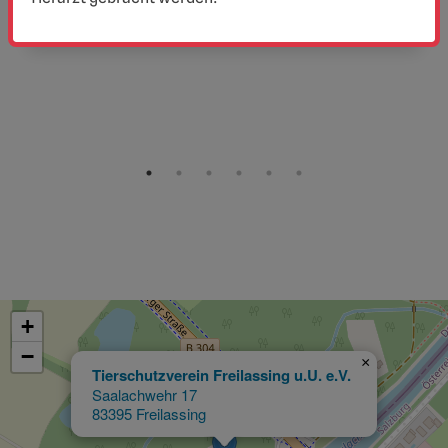
+
−
×
Tierschutzverein Freilassing u.U. e.V.
Saalachwehr 17
83395 Freilassing