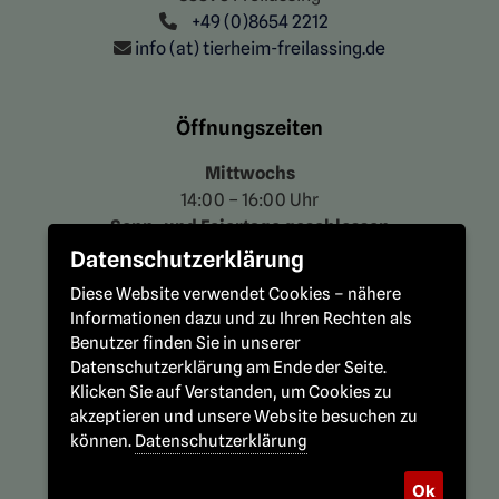
+49 (0)8654 2212
info (at) tierheim-freilassing.de
Öffnungszeiten
Mittwochs
14:00 – 16:00 Uhr
Sonn- und Feiertage geschlossen
Datenschutzerklärung
Diese Website verwendet Cookies – nähere
Telefonische Erreichbarkeit
Informationen dazu und zu Ihren Rechten als
Benutzer finden Sie in unserer
Bitte haben Sie Verständnis, dass wir trotz
Datenschutzerklärung am Ende der Seite.
Telefonzeiten nicht immer ans Telefon
Klicken Sie auf Verstanden, um Cookies zu
gehen können. Schreiben Sie uns bitte
akzeptieren und unsere Website besuchen zu
eine Mail an
info (at) tierheim-
können.
Datenschutzerklärung
freilassing.de
und wir versuchen, so
schnell wie möglich zu antworten.
Ok